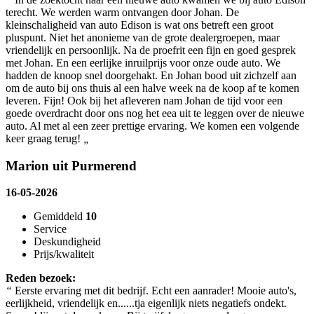
terecht. We werden warm ontvangen door Johan. De
kleinschaligheid van auto Edison is wat ons betreft een groot
pluspunt. Niet het anonieme van de grote dealergroepen, maar
vriendelijk en persoonlijk. Na de proefrit een fijn en goed gesprek
met Johan. En een eerlijke inruilprijs voor onze oude auto. We
hadden de knoop snel doorgehakt. En Johan bood uit zichzelf aan
om de auto bij ons thuis al een halve week na de koop af te komen
leveren. Fijn! Ook bij het afleveren nam Johan de tijd voor een
goede overdracht door ons nog het eea uit te leggen over de nieuwe
auto. Al met al een zeer prettige ervaring. We komen een volgende
keer graag terug!
„
Marion uit Purmerend
16-05-2026
Gemiddeld
10
Service
Deskundigheid
Prijs/kwaliteit
Reden bezoek:
“
Eerste ervaring met dit bedrijf. Echt een aanrader! Mooie auto's,
eerlijkheid, vriendelijk en......tja eigenlijk niets negatiefs ondekt.