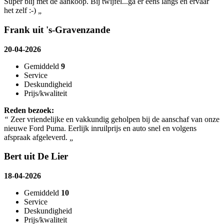
Super blij met de aankoop. Bij twijfel...ga er eens langs en ervaar
het zelf :-)
„
Frank uit 's-Gravenzande
20-04-2026
Gemiddeld
9
Service
Deskundigheid
Prijs/kwaliteit
Reden bezoek:
“
Zeer vriendelijke en vakkundig geholpen bij de aanschaf van onze
nieuwe Ford Puma. Eerlijk inruilprijs en auto snel en volgens
afspraak afgeleverd.
„
Bert uit De Lier
18-04-2026
Gemiddeld
10
Service
Deskundigheid
Prijs/kwaliteit