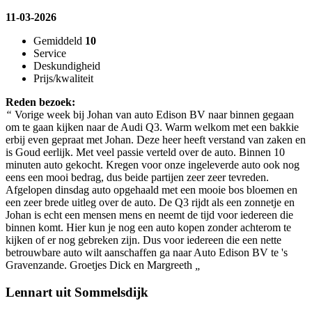
11-03-2026
Gemiddeld
10
Service
Deskundigheid
Prijs/kwaliteit
Reden bezoek:
“
Vorige week bij Johan van auto Edison BV naar binnen gegaan
om te gaan kijken naar de Audi Q3. Warm welkom met een bakkie
erbij even gepraat met Johan. Deze heer heeft verstand van zaken en
is Goud eerlijk. Met veel passie verteld over de auto. Binnen 10
minuten auto gekocht. Kregen voor onze ingeleverde auto ook nog
eens een mooi bedrag, dus beide partijen zeer zeer tevreden.
Afgelopen dinsdag auto opgehaald met een mooie bos bloemen en
een zeer brede uitleg over de auto. De Q3 rijdt als een zonnetje en
Johan is echt een mensen mens en neemt de tijd voor iedereen die
binnen komt. Hier kun je nog een auto kopen zonder achterom te
kijken of er nog gebreken zijn. Dus voor iedereen die een nette
betrouwbare auto wilt aanschaffen ga naar Auto Edison BV te 's
Gravenzande. Groetjes Dick en Margreeth
„
Lennart uit Sommelsdijk