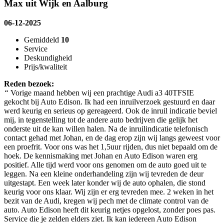
Max uit Wijk en Aalburg
06-12-2025
Gemiddeld
10
Service
Deskundigheid
Prijs/kwaliteit
Reden bezoek:
“
Vorige maand hebben wij een prachtige Audi a3 40TFSIE
gekocht bij Auto Edison. Ik had een inruilverzoek gestuurd en daar
werd keurig en serieus op gereageerd. Ook de inruil indicatie beviel
mij, in tegenstelling tot de andere auto bedrijven die gelijk het
onderste uit de kan willen halen. Na de inruilindicatie telefonisch
contact gehad met Johan, en de dag erop zijn wij langs geweest voor
een proefrit. Voor ons was het 1,5uur rijden, dus niet bepaald om de
hoek. De kennismaking met Johan en Auto Edison waren erg
positief. Alle tijd werd voor ons genomen om de auto goed uit te
leggen. Na een kleine onderhandeling zijn wij tevreden de deur
uitgestapt. Een week later konder wij de auto ophalen, die stond
keurig voor ons klaar. Wij zijn er erg tevreden mee. 2 weken in het
bezit van de Audi, kregen wij pech met de climate control van de
auto. Auto Edison heeft dit keurig netjes opgelost, zonder poes pas.
Service die je zelden elders ziet. Ik kan iedereen Auto Edison