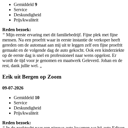
Gemiddeld
9
Service
Deskundigheid
Prijs/kwaliteit
Reden bezoek:
“
Mijn eerste ervaring met dit familiebedrijf. Fijne plek met fijne
mensen. Na een proefrit waar in eerste instantie de verkoper heeft
gereden om de automaat aan mij uit te leggen zelf een fijne proefrit
gemaakt en de volgende dag de auto gekocht. Ook een kinderziekte
op de eerste dag is snel en professioneel naar wens opgelost. Er
wordt de tijd voor je genomen en maatwerk Geleverd. Johan en de
rest, dank jullie wel.
„
Erik uit Bergen op Zoom
09-07-2026
Gemiddeld
10
Service
Deskundigheid
Prijs/kwaliteit
Reden bezoek:
“
In de zoektocht naar een nieuwe auto kwamen we bij auto Edison