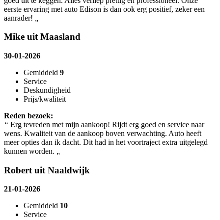
goed uit te keggen. Alles verliep prettig en professioneel. Onze
eerste ervaring met auto Edison is dan ook erg positief, zeker een
aanrader!
„
Mike uit Maasland
30-01-2026
Gemiddeld
9
Service
Deskundigheid
Prijs/kwaliteit
Reden bezoek:
“
Erg tevreden met mijn aankoop! Rijdt erg goed en service naar
wens. Kwaliteit van de aankoop boven verwachting. Auto heeft
meer opties dan ik dacht. Dit had in het voortraject extra uitgelegd
kunnen worden.
„
Robert uit Naaldwijk
21-01-2026
Gemiddeld
10
Service